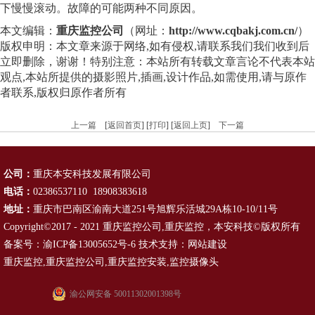
下慢慢滚动。故障的可能两种不同原因。
本文编辑：
重庆监控公司
（网址：
http://www.cqbakj.com.cn/
）
版权申明：本文章来源于网络,如有侵权,请联系我们我们收到后
立即删除，谢谢！特别注意：本站所有转载文章言论不代表本站
观点,本站所提供的摄影照片,插画,设计作品,如需使用,请与原作
者联系,版权归原作者所有
上一篇
[
返回首页
] [
打印
] [
返回上页
]
下一篇
公司：
重庆本安科技发展有限公司
电话：
02386537110 18908383618
地址：
重庆市巴南区渝南大道251号旭辉乐活城29A栋10-10/11号
Copyright©2017 - 2021
重庆监控公司
,
重庆监控
，本安科技©版权所有
备案号：
渝ICP备13005652号-6
技术支持：
网站建设
重庆监控
,
重庆监控公司
,
重庆监控安装
,
监控摄像头
渝公网安备 50011302001398号