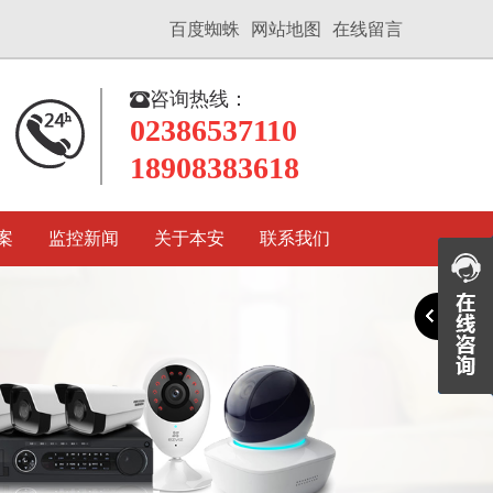
百度蜘蛛
网站地图
在线留言

咨询热线：
02386537110
18908383618
案
监控新闻
关于本安
联系我们
机
重庆监控摄像头 萤石C6精灵球
查看详情