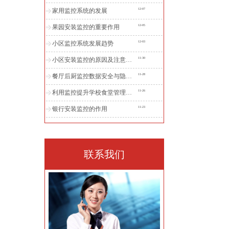
家用监控系统的发展
12-07
果园安装监控的重要作用
12-05
小区监控系统发展趋势
12-03
小区安装监控的原因及注意事项
11-30
餐厅后厨监控数据安全与隐私保障全解析
11-28
重庆别墅监控：保利小泉别墅监控安装工
利用监控提升学校食堂管理效率
11-26
程
银行安装监控的作用
11-23
联系我们
重庆监控,重庆江北机场T3航站楼广州真功