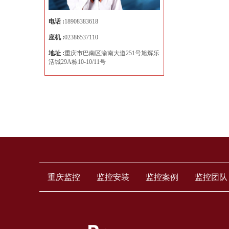
夫连锁店高清监控安
电话 :
18908383618
座机 :
02386537110
地址 :
重庆市巴南区渝南大道251号旭辉乐
活城29A栋10-10/11号
重庆别墅监控：铜梁梦湖山庄监控安装工
程
重庆监控
监控安装
监控案例
监控团队