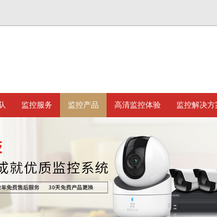
队
监控服务
监控产品
高清监控体验
监控解决方
会理事单位
量体系认证
头萤石CB3智能家居监控全彩无线
重庆监控摄像头 萤石H5 4G室外筒
摄像头 2...
查看详情
查看详情