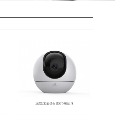
重庆指纹锁安装 家用智能猫眼密码锁
查看详情
重庆监控摄像头 萤石C6精灵球