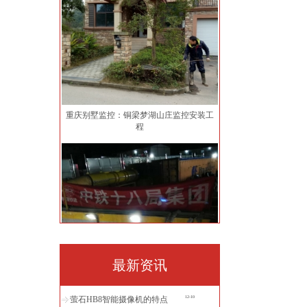
重庆别墅监控：铜梁梦湖山庄监控安装工
程
重庆工地监控：中铁十八局监控安装工程
最新资讯
萤石HB8智能摄像机的特点
12-10